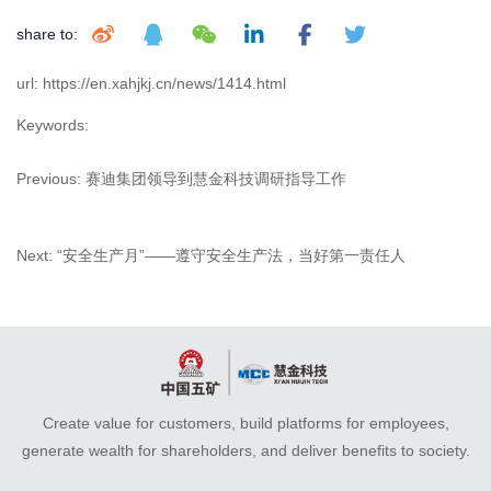
share to:
url: https://en.xahjkj.cn/news/1414.html
Keywords:
Previous:
赛迪集团领导到慧金科技调研指导工作
Next:
“安全生产月”——遵守安全生产法，当好第一责任人
Create value for customers, build platforms for employees,
generate wealth for shareholders, and deliver benefits to society.