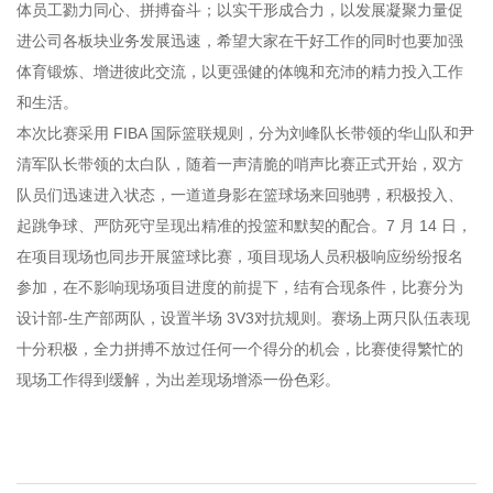
体员工勠力同心、拼搏奋斗；以实干形成合力，以发展凝聚力量促
进公司各板块业务发展迅速，希望大家在干好工作的同时也要加强
体育锻炼、增进彼此交流，以更强健的体魄和充沛的精力投入工作
和生活。
本次比赛采用 FIBA 国际篮联规则，分为刘峰队长带领的华山队和尹
清军队长带领的太白队，随着一声清脆的哨声比赛正式开始，双方
队员们迅速进入状态，一道道身影在篮球场来回驰骋，积极投入、
起跳争球、严防死守呈现出精准的投篮和默契的配合。7 月 14 日，
在项目现场也同步开展篮球比赛，项目现场人员积极响应纷纷报名
参加，在不影响现场项目进度的前提下，结有合现条件，比赛分为
设计部-生产部两队，设置半场 3V3对抗规则。赛场上两只队伍表现
十分积极，全力拼搏不放过任何一个得分的机会，比赛使得繁忙的
现场工作得到缓解，为出差现场增添一份色彩。