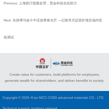
Previous:
上海医疗固废处理，慧金科技在此助力
Next:
在拼搏与奋斗中绽放青春光芒 —记推舟式还原炉项目场内安
装调试
Create value for customers, build platforms for employees,
generate wealth for shareholders, and deliver benefits to society.
Copyright © 2026 Xi’an MCC-CISDI advanced materials CO., LTD.
Technical support:
brothers network