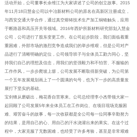
活动开始，公司董事长余维江为大家讲述了公司的创立故事。2015
年11月18日慧金公司以中冶新材料公司的原名在高新区注册成立，
与西安交通大学合作，通过真空熔铸技术生产加工铜铬触头，应用
于断路器和高压开关等领域。2016年西炉所新材料研究部划入慧金
公司，公司进行了股东变更工作。在公司起步阶段，我们面临着重
重困难，外部市场的激烈竞争造成我们的举步维艰，但是公司对产
品进行了清晰明确的定位，公司领导班子与全体员工勠力同心，坚
持我们自己的理想及信念，用我们的坚强毅力和不怕苦、不服输的
工作作风，一步步爬坡上塬，公司发展不断取得新突破，为公司第
一个五年发展规划画上了一个圆满的句号，也为下一步的高质量发
展打下坚实的基础。
宝剑锋从磨砺出，梅花香自苦寒来。公司总经理李小杰带领大家一
起回顾了公司发展5年来全体员工在工作岗位、在项目现场克服困
难、艰苦奋斗的故事，每一次收获都是全公司每一位同事辛勤努力
的结果，是用自己的心、用自己的汗水浇灌出来的果实。在这个过
程中，大家克服了无数困难，也经受了许多考验，甚至是非常艰难