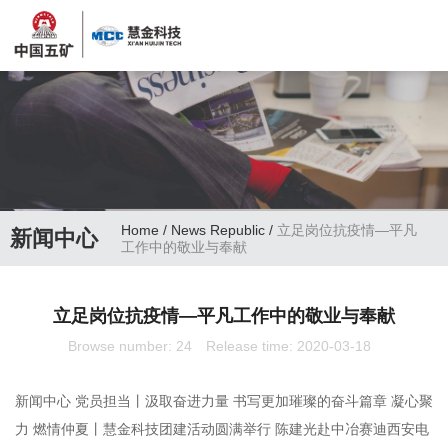
Home
/
News Republic
/
立足岗位抗疫情—平凡
新闻中心
工作中的敬业与奉献
立足岗位抗疫情—平凡工作中的敬业与奉献
Browse number:
24
Release time: 2020-03-18
新闻中心 党员担当丨汲取奋进力量 书写更加璀璨的奋斗篇章 凝心聚
力 燃情仲夏丨慧金科技团建活动圆满举行 陈建光赴中冶赛迪西安电