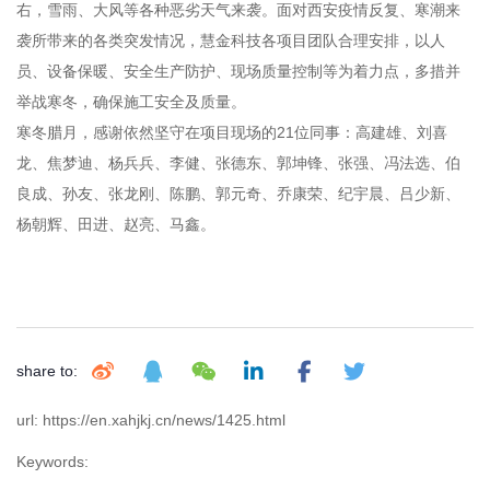
右，雪雨、大风等各种恶劣天气来袭。面对西安疫情反复、寒潮来
袭所带来的各类突发情况，慧金科技各项目团队合理安排，以人
员、设备保暖、安全生产防护、现场质量控制等为着力点，多措并
举战寒冬，确保施工安全及质量。
寒冬腊月，感谢依然坚守在项目现场的21位同事：高建雄、刘喜
龙、焦梦迪、杨兵兵、李健、张德东、郭坤锋、张强、冯法选、伯
良成、孙友、张龙刚、陈鹏、郭元奇、乔康荣、纪宇晨、吕少新、
杨朝辉、田进、赵亮、马鑫。
share to:
url: https://en.xahjkj.cn/news/1425.html
Keywords: