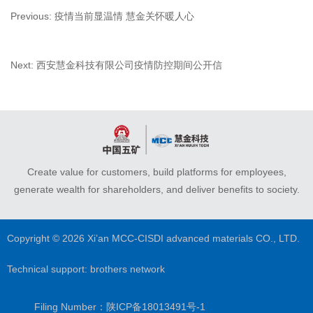
Previous:
疫情当前显温情 慧金关怀暖人心
Next:
西安慧金科技有限公司疫情防控期间公开信
Create value for customers, build platforms for employees,
generate wealth for shareholders, and deliver benefits to society.
Copyright © 2026 Xi’an MCC-CISDI advanced materials CO., LTD.
Technical support:
brothers network
Filing Number：陕ICP备18013491号-1