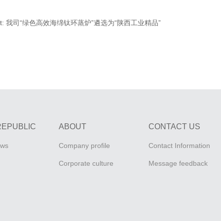
t:
我司“绿色高效海绵钛环蒸炉”遴选为“陕西工业精品”
REPUBLIC
ABOUT
CONTACT US
ews
Company profile
Contact Information
Corporate culture
Message feedback