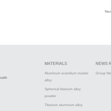
Nex
MATERIALS
NEWS 
Aluminum-scandium master
Group N
ealth
alloy
Spherical titanium alloy
powder
Titanium aluminum alloy